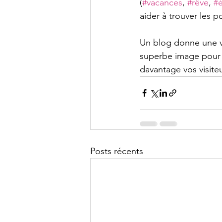
(
#vacances
, 
#rêve
, 
#
aider à trouver les po
Un blog donne une vo
superbe image pour i
davantage vos visite
Posts récents