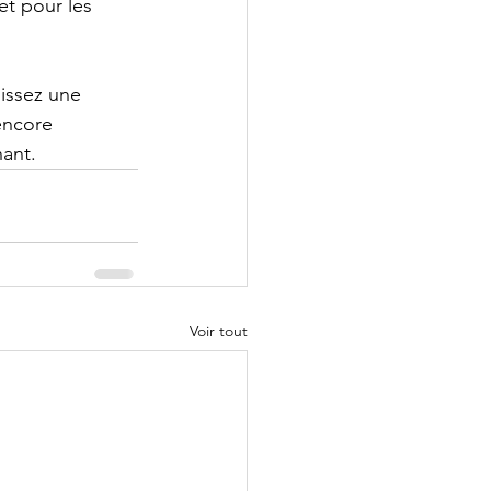
et pour les 
issez une 
encore 
nant.
Voir tout