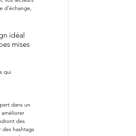
e d’échange, 
gn idéal 
rbes mises 
s qui 
pert dans un 
 améliorer 
ndront des 
r des hashtags 