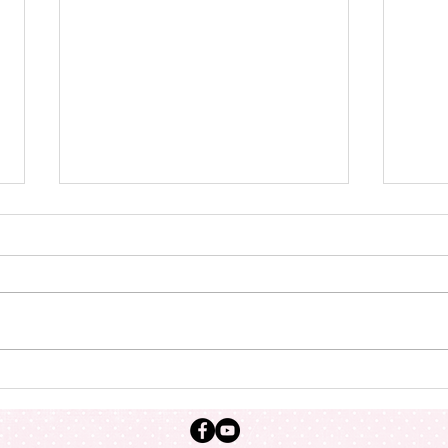
Les femmes ont plus de
Les 
diplômes !
mei