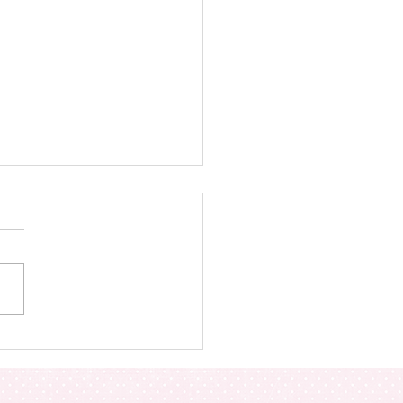
pays qui ont le
lleur congé parental